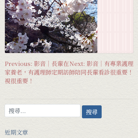
文
Previous:
影音｜長輩在
Next:
影音｜有專業護理
家養老，有護理師定期訪
師陪同長輩看診很重要！
章
視很重要！
導
覽
搜
尋
關
近期文章
鍵