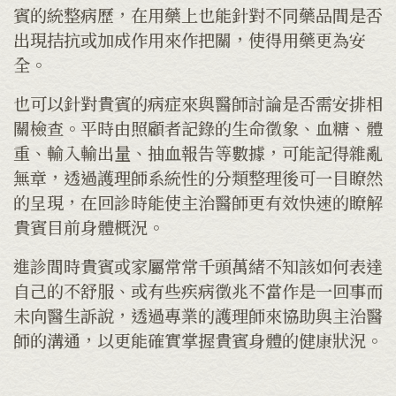
賓的統整病歷，在用藥上也能針對不同藥品間是否
出現拮抗或加成作用來作把關，使得用藥更為安
全。
也可以針對貴賓的病症來與醫師討論是否需安排相
關檢查。平時由照顧者記錄的生命徵象、血糖、體
重、輸入輸出量、抽血報告等數據，可能記得雜亂
無章，透過護理師系統性的分類整理後可一目瞭然
的呈現，在回診時能使主治醫師更有效快速的瞭解
貴賓目前身體概況。
進診間時貴賓或家屬常常千頭萬緒不知該如何表達
自己的不舒服、或有些疾病徵兆不當作是一回事而
未向醫生訴說，透過專業的護理師來協助與主治醫
師的溝通，以更能確實掌握貴賓身體的健康狀況。