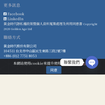
更多訊息
Facebook
LinkedIn
黃金時代隱私權政策暨個人資料蒐集處理及利用同意書
Copyright
2020 Golden Age Ltd
聯絡方式
黃金時代股份有限公司
104511 台北市中山區民生東路三段2號7樓
+886 (0)2 7751 8053
admin@golden-age.life
聯繫我們
本網站使用cookie來提升使用者體驗
關於cookie
金時診所
同意
Open 
104050 台北市中山區敬業二路69巷20號1樓
+886 (0)2 8501 1980
clinic@golden-age.life